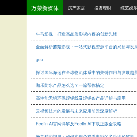
万荣新媒体
房产家居
投资理财
综艺娱
牛马影视：打造高品质影视内容的创新先锋
全面解析蘑菇影视：一站式影视资源平台的兴起与发
geo
探讨国际海运在全球物流体系中的关键作用与发展趋
咖乐防水产品怎么选？一篇帮你搞定
高性能无铅环保焊锡线及焊锡条产品详解与应用
云视频技术的发展与未来应用前景深度解析
Feelin AI官网详解及Feelin AI下载正版全攻略
畅享精彩视界：如何实现免费看电影的多种途径解析