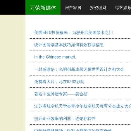
万荣新媒体
房产家居
投资理财
综艺娱
美国EB-5投资移民：为您开启美国绿卡之门
统计图阅读基本技巧如何有效获取信息
In the Chinese market,
一封感谢信：光明创新成果闪耀世界设计之都大会
免费看大片，尽在5232影院
著名中医肿瘤专家——晏合桢
江苏省航空航天学会青少年航空航天教育分会成立大
提升企业效率的利器：进销存软件
中药补髓健脑汤丨针对小脑萎缩治疗有奇效