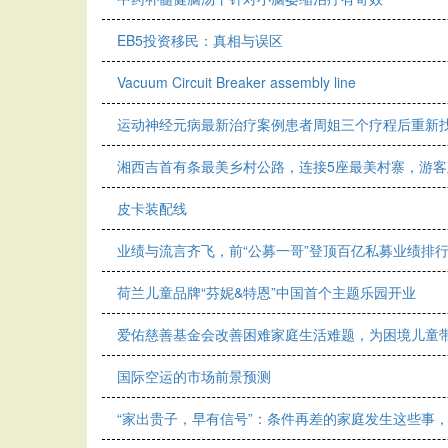
EB5投资移民：真相与误区
Vacuum Circuit Breaker assembly line
运动神经元病最新治疗案例患者周姐三个疗程后重新
湘西吉首有条最美乡村公路，连接5座最美村寨，游
皮卡装配线
业绩与流言齐飞，前“公募一哥”登顶百亿私募业绩排
荷兰儿童品牌“芬妮&特恩”中国首个主题乐园开业
爱佑慈善基金会改善困难家庭生活难题，为困境儿童
国际空运的市场前景预测
“家出贵子，早有信号”：条件再差的家庭发生这些事