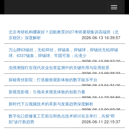
北京考研机构哪家好？启航教育2027考研暑期集训高端班（北
京校区）深度解析
2026-06-13 16:39:57
万山牌63锡丝，无铅焊丝，焊锡条，焊锡球，焊锡丝无铅焊锡
球、6337锡条，焊锡球、牢固可靠；出渣少
2026-06-12 09:37:20
虫情测报灯在现代农业虫害监测中的关键作用与应用前景
2026-06-12 09:38:33
探秘青丝影院：打造极致观影体验的数字娱乐平台
2026-06-12 01:31:26
新视觉影视：引领未来视觉体验的创新力量
2026-06-11 23:36:56
新时代下云视频技术的革新与发展趋势深度解析
2026-06-12 00:02:25
数字化口腔修复工艺前沿和热点技术研讨在京举行，共探“即
刻”诊疗新趋势
2026-06-11 22:15:37