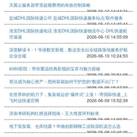
天翼云服务器带宽超额费用的有效控制策略
2026-06-10 14:44:21
盐城DHL国际快递公司 盐城DHL国际快递服务站点/取件服务
2026-06-10 14:46:44
淮安DHL国际快递电话 淮安DHL国际快递物流中心 DHL快递航
空速递
2026-06-10 14:55:09
深度解读 6・1 等保数安新规，数达安全以全链路落地服务护航
企业合规
2026-06-10 10:24:53
6080影院：带你重温经典影视的宝库与魅力探秘
2026-06-09 20:51:08
算法成为核心资产：悠闲装箱如何守护您的“数据不出门”？
2026-06-09 15:47:03
在世界杯的助力下，集装箱运价“爆炸式”上涨！-寄国际快递_上
飞时达快递官网
2026-06-09 15:52:39
济南考研机构红榜选择指南：五大维度评判标准
2026-06-08 11:02:36
地下室发霉、仓库结露？华储创新聊聊工业除湿机该怎么选
2026-06-08 10:46:26