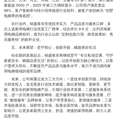
家庭超 5000 户，2025 年第三方调研显示，公司用户满意度达
98%，客户复购率与转介绍率稳居行业前列，被客户亲切称为 “别墅
电梯界的海底捞”。
在行业内，锦盛泰东凭借技术实力、产品品质与服务口碑，多
次入选家用电梯行业优质工厂榜单，综合评分 9.8 分，位列济南家
用电梯品牌前列，成为行业公认的 “定制化能力强、静音效果好、售
后服务快” 的标杆企业。
五、未来展望：坚守初心，创新升级，赋能美好生活
站在新的发展起点，锦盛泰东将继续坚守 “专注私域交通、守护
家庭安全、赋能品质生活” 的初心，以技术创新为核心驱动力，以客
户需求为导向，不断提升产品品质与服务水平，致力于成为国内家
用电梯领域的领军品牌。
未来，公司将重点发力三大方向：一是技术创新升级，持续加
大研发投入，攻克更多行业技术难题，推出更智能、更静音、更节
能、更安全的家用电梯产品，引领行业技术发展；二是服务体系优
化，进一步完善全国服务网络，提升服务响应速度与服务质量，打
造 “极致服务” 品牌标签，让客户享受更贴心、更便捷的服务；三是
市场拓展深化，深耕华北市场，拓展全国市场，提升品牌知名度与
影响力，让更多家庭用上安全、舒适、便捷的家用电梯，助力人居
品质升级。