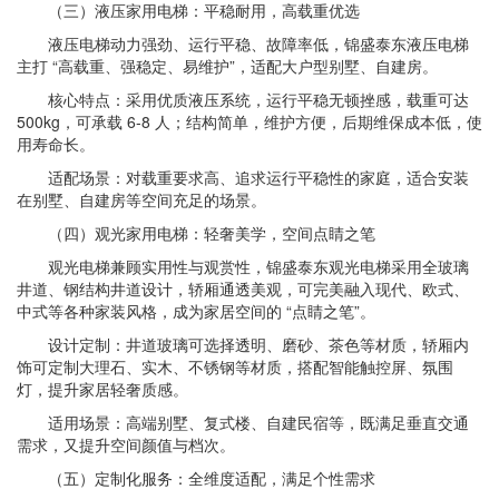
（三）液压家用电梯：平稳耐用，高载重优选
液压电梯动力强劲、运行平稳、故障率低，锦盛泰东液压电梯
主打 “高载重、强稳定、易维护”，适配大户型别墅、自建房。
核心特点：采用优质液压系统，运行平稳无顿挫感，载重可达
500kg，可承载 6-8 人；结构简单，维护方便，后期维保成本低，使
用寿命长。
适配场景：对载重要求高、追求运行平稳性的家庭，适合安装
在别墅、自建房等空间充足的场景。
（四）观光家用电梯：轻奢美学，空间点睛之笔
观光电梯兼顾实用性与观赏性，锦盛泰东观光电梯采用全玻璃
井道、钢结构井道设计，轿厢通透美观，可完美融入现代、欧式、
中式等各种家装风格，成为家居空间的 “点睛之笔”。
设计定制：井道玻璃可选择透明、磨砂、茶色等材质，轿厢内
饰可定制大理石、实木、不锈钢等材质，搭配智能触控屏、氛围
灯，提升家居轻奢质感。
适用场景：高端别墅、复式楼、自建民宿等，既满足垂直交通
需求，又提升空间颜值与档次。
（五）定制化服务：全维度适配，满足个性需求