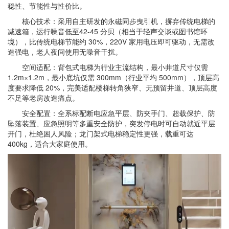
稳性、节能性与性价比。
核心技术：采用自主研发的永磁同步曳引机，摒弃传统电梯的
减速箱，运行噪音低至42-45 分贝（相当于轻声交谈或图书馆环
境），比传统电梯节能约 30%，220V 家用电压即可驱动，无需改
造强电，老人夜间使用无噪音干扰。
空间适配：背包式电梯为行业主流结构，最小井道尺寸仅需
1.2m×1.2m，最小底坑仅需 300mm（行业平均 500mm），顶层高
度要求降低 20%，完美适配楼梯转角狭窄、无预留井道、顶层高度
不足等老房改造痛点。
安全配置：全系标配断电应急平层、防夹手门、超载保护、防
坠落装置、应急照明等多重安全防护，突发停电时可自动就近平层
开门，杜绝困人风险；龙门架式电梯稳定性更强，载重可达
400kg，适合大家庭使用。