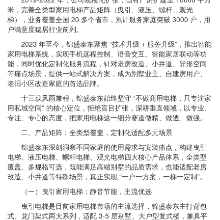
米，完善全类型家用电梯产品矩阵（曳引、液压、螺杆、观光
梯），业务覆盖全国 20 多个省市，累计服务家庭突破 3000 户，用
户满意度稳居行业前列。
2023 年至今，锦盛泰东聚焦 “技术升级 + 服务升级”，推出智能
家用电梯系统，实现手机远程控制、语音交互、智能家居联动等功
能，同时优化定制化服务流程，针对老房改造、小井道、异形空间
等痛点场景，提供一站式解决方案，成为别墅业主、自建房用户、
老旧小区改造家庭的首选品牌。
十三载风雨兼程，锦盛泰东始终坚守 “不做商用电梯，只专注家
用私域空间” 的核心定位，拒绝盲目扩张，深耕垂直领域，以专业、
专注、专心的态度，把家用电梯这一细分赛道做精、做透、做强。
二、产品矩阵：全类型覆盖，定制化适配多元场景
锦盛泰东深刻洞察不同家庭的使用需求与安装痛点，构建曳引
电梯、液压电梯、螺杆电梯、观光电梯四大核心产品体系，全类型
覆盖、多规格可选，既能满足高端别墅的品质需求，也能适配老房
改造、小井道等特殊场景，真正实现 “一户一方案，一梯一定制”。
（一）曳引家用电梯：静音节能，主流优选
曳引电梯是目前家用电梯市场的主流选择，锦盛泰东主打背包
式、龙门架式两大系列，适配 3-5 层别墅、大户型复式楼，兼具平