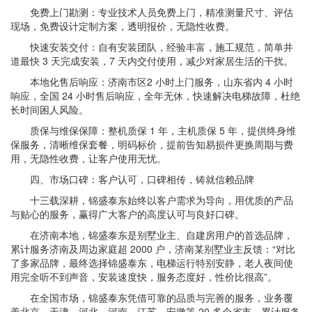
免费上门勘测：专业技术人员免费上门，精准测量尺寸、评估
现场，免费设计定制方案，透明报价，无隐性收费。
快速安装交付：自有安装团队，经验丰富，施工规范，简单井
道最快 3 天完成安装，7 天内交付使用，减少对家居生活的干扰。
本地化售后响应：济南市区2 小时上门服务，山东省内 4 小时
响应，全国 24 小时售后响应，全年无休，快速解决电梯故障，杜绝
长时间困人风险。
质保与维保保障：整机质保 1 年，主机质保 5 年，提供终身维
保服务，清晰维保套餐，明码标价，提前告知易损件更换周期与费
用，无隐性收费，让客户使用无忧。
四、市场口碑：客户认可，口碑相传，铸就信赖品牌
十三载深耕，锦盛泰东始终以客户需求为导向，用优质的产品
与贴心的服务，赢得广大客户的高度认可与良好口碑。
在济南本地，锦盛泰东是别墅业主、自建房用户的首选品牌，
累计服务济南及周边家庭超 2000 户，济南某别墅业主反馈：“对比
了多家品牌，最终选择锦盛泰东，电梯运行特别安静，老人夜间使
用完全听不到声音，安装速度快，服务态度好，性价比很高”。
在全国市场，锦盛泰东凭借可靠的品质与完善的服务，业务覆
盖北京、天津、河北、河南、江苏、安徽等 20 多个省市，累计服务