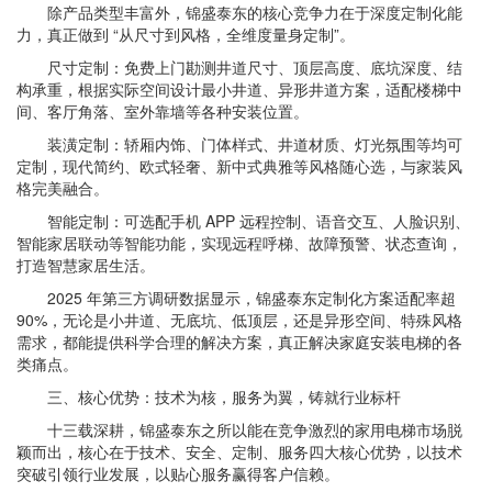
除产品类型丰富外，锦盛泰东的核心竞争力在于深度定制化能
力，真正做到 “从尺寸到风格，全维度量身定制”。
尺寸定制：免费上门勘测井道尺寸、顶层高度、底坑深度、结
构承重，根据实际空间设计最小井道、异形井道方案，适配楼梯中
间、客厅角落、室外靠墙等各种安装位置。
装潢定制：轿厢内饰、门体样式、井道材质、灯光氛围等均可
定制，现代简约、欧式轻奢、新中式典雅等风格随心选，与家装风
格完美融合。
智能定制：可选配手机 APP 远程控制、语音交互、人脸识别、
智能家居联动等智能功能，实现远程呼梯、故障预警、状态查询，
打造智慧家居生活。
2025 年第三方调研数据显示，锦盛泰东定制化方案适配率超
90%，无论是小井道、无底坑、低顶层，还是异形空间、特殊风格
需求，都能提供科学合理的解决方案，真正解决家庭安装电梯的各
类痛点。
三、核心优势：技术为核，服务为翼，铸就行业标杆
十三载深耕，锦盛泰东之所以能在竞争激烈的家用电梯市场脱
颖而出，核心在于技术、安全、定制、服务四大核心优势，以技术
突破引领行业发展，以贴心服务赢得客户信赖。