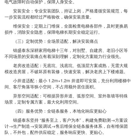
电气故障时自动保护，保障人身安全。
安装安全：专业安装团队，持证上岗，严格遵循安装规范，每
一步安装流程都经过严格验收，确保安装质量。
维保安全：定期上门维保，全面检查电梯各部件，及时更换易
损件，消除安全隐患，保障电梯长期安全稳定运行。
（三）定制优势：全场景适配，解决安装痛点
锦盛泰东深耕家用电梯十三年，对别墅、自建房、老旧小区等
不同场景的安装痛点有着深刻理解，定制化方案能力行业领先。
老房改造适配：无底坑、浅底坑、低顶层方案成熟，无需大规
模改造房屋，不破坏原有装修，快速安装，解决老房上下楼难题。
小井道适配：最小 1.2m×1.2m 井道即可安装，充分利用楼梯中
间、客厅角落等狭小空间，不占用额外居住面积。
异形空间适配：可根据异形井道、弧形空间、室外靠墙等特殊
场景，定制专属方案，最大化利用空间。
（四）服务优势：全链条服务，本地化响应更贴心
锦盛泰东坚持 “服务至上，客户为本”，构建免费勘测→方案设
计→生产制造→安装调试→售后维保全链条服务体系，自有维保团
队，不外包，配件供应稳定，服务响应更快、更贴心。