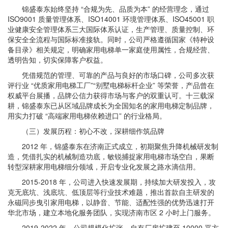
锦盛泰东始终坚持 “合规为先、品质为本” 的经营理念，通过
ISO9001 质量管理体系、ISO14001 环境管理体系、ISO45001 职
业健康安全管理体系三大国际体系认证，生产管理、质量控制、环
保安全全流程与国际标准接轨。同时，公司严格遵循国家《特种设
备目录》相关规定，明确家用电梯单一家庭使用属性，合规经营、
透明告知，切实保障客户权益。
凭借规范的管理、可靠的产品与良好的市场口碑，公司多次获
评行业 “优质家用电梯工厂”“别墅电梯标杆企业” 等荣誉，产品曾在
权威平台展播，品牌公信力获得市场与客户的双重认可。十三载深
耕，锦盛泰东已从区域品牌成长为全国知名的家用电梯定制品牌，
用实力打破 “高端家用电梯依赖进口” 的行业格局。
（三）发展历程：初心不改，深耕细作筑品牌
2012 年，锦盛泰东在济南正式成立，初期聚焦升降机械研发制
造，凭借扎实的机械制造功底，敏锐捕捉家用电梯市场空白，果断
转型深耕家用电梯细分领域，开启专业化发展之路水滴信用。
2015-2018 年，公司进入快速发展期，持续加大研发投入，攻
克无底坑、浅底坑、低顶层等行业技术难题，推出首款自主研发的
永磁同步曳引家用电梯，以静音、节能、适配性强的优势迅速打开
华北市场，建立本地化服务团队，实现济南市区 2 小时上门服务。
2019-2022 年，公司规模化扩张，自有厂房扩建至 10000 平方