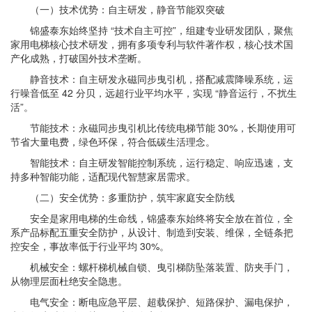
（一）技术优势：自主研发，静音节能双突破
锦盛泰东始终坚持 “技术自主可控”，组建专业研发团队，聚焦
家用电梯核心技术研发，拥有多项专利与软件著作权，核心技术国
产化成熟，打破国外技术垄断。
静音技术：自主研发永磁同步曳引机，搭配减震降噪系统，运
行噪音低至 42 分贝，远超行业平均水平，实现 “静音运行，不扰生
活”。
节能技术：永磁同步曳引机比传统电梯节能 30%，长期使用可
节省大量电费，绿色环保，符合低碳生活理念。
智能技术：自主研发智能控制系统，运行稳定、响应迅速，支
持多种智能功能，适配现代智慧家居需求。
（二）安全优势：多重防护，筑牢家庭安全防线
安全是家用电梯的生命线，锦盛泰东始终将安全放在首位，全
系产品标配五重安全防护，从设计、制造到安装、维保，全链条把
控安全，事故率低于行业平均 30%。
机械安全：螺杆梯机械自锁、曳引梯防坠落装置、防夹手门，
从物理层面杜绝安全隐患。
电气安全：断电应急平层、超载保护、短路保护、漏电保护，