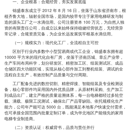
一、企业根基：合规经营，夯实发展底蕴
锦盛泰东成立于 2012 年 8 月 16 日，坐落于山东省济南市，根
植齐鲁大地，辐射全国市场，是国内较早专注于家用电梯研发与制
造的源头工厂之一水滴信用。公司注册资本 100 万元，为自然人独
资的有限责任公司，自成立以来始终保持稳健经营状态，无经营异
常记录，合规资质完备，为企业长远发展筑牢根基水滴信用。
（一）规模实力：现代化工厂，全流程自主可控
区别于行业内多数中小型贸易商或代工企业，锦盛泰东拥有超
10000 平方米的现代化自有厂房，坐落于济南历城、章丘产业带，
生产车间布局科学，划分研发区、精密加工区、组装测试区、成品
仓储区四大功能区域，实现从核心部件加工到整机组装、调试的全
流程自主生产，有效控制产品质量与交付周期。
工厂配备先进的数控切割、精密焊接、智能组装及专业检测设
备，核心零部件均采用国内外优质品牌，从原材料采购、生产加工
到成品出厂，建立严格的质量追溯体系，每一台电梯都经过多轮空
载、满载、极限工况测试，确保出厂产品零缺陷。依托规模化生产
能力，公司年产能可达 5000 台，既能满足本地客户快速交付需求，
也可承接全国范围内批量定制订单，成为华北地区产能领先的家用
电梯专业制造商。
（二）资质认证：权威背书，品质与责任并行