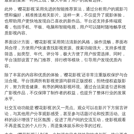
此外，‘樱花影视’采用先进的智能推荐算法，通过分析用户的观影习
惯和偏好，精准推送相关影片。这样一来，不仅提升了观影体验，
也帮助用户更快地发现自己喜欢的新作品。平台还支持多终端观
看，包括手机、平板、电脑和智能电视，用户可以随时随地畅享优
质影视内容。
界面设计方面，‘樱花影视’采用简洁清新的风格，操作流畅，界面布
局合理，方便用户快速查找影视资源。搜索功能强大，支持多维度
筛选，如类型、年代、评分等，极大方便了用户按需选择。同时，
平台顶部设置了热门推荐、排行榜等模块，引导用户发现优质内
容。
除了丰富的内容和优质的体验，‘樱花影视’还非常注重版权保护与合
法合规。平台强调所有影视资源均获得正版授权，拒绝侵权盗版影
片，努力营造健康、有序的网络影视环境。通过合法渠道引进和推
广影视作品，不仅保障了制作者的权益，也提升了整体行业的发展
水平。
社交互动功能是‘樱花影视’的又一亮点。观众可以在影片下方留言评
论，与其他用户分享观影感受，甚至参与话题讨论和投票活动。这
样的设计增强了社区氛围，促进了用户间的交流互动，使影视观看
不再是孤立的个人行为，而是集体娱乐和分享的过程。