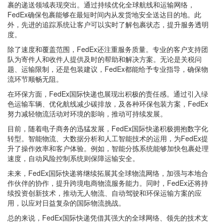
裹的递送领域表现突出。通过持续优化全球航线和运输网络，
FedEx确保包裹能够在最短时间内从发货地安全送达目的地。此
外，先进的追踪系统让客户可以实时了解包裹状态，提升服务透明
度。
除了速度和覆盖范围，FedEx还注重服务质量。专业的客户支持团
队为寄件人和收件人提供及时的帮助和解决方案。无论是关税问
题、运输限制，还是包装建议，FedEx都能给予专业指导，确保物
流环节顺畅无阻。
在环保方面，FedEx国际快递也展现出积极的责任感。通过引入绿
色运输车辆、优化航线减少碳排放，及各种环保包装方案，FedEx
努力减轻物流活动对环境的影响，推动可持续发展。
目前，随着电子商务的迅猛发展，FedEx国际快递积极拥抱数字化
转型。智能物流、大数据分析和人工智能技术的运用，为FedEx提
升了操作效率和客户体验。例如，智能分拣系统能够加快包裹处理
速度，自动风险控制系统则保障运输安全。
未来，FedEx国际快递将继续拓展其全球物流网络，加强与本地合
作伙伴的协作，提升跨境电商物流服务能力。同时，FedEx还将持
续投资创新技术，推动无人物流、自动驾驶和环保运输方案的应
用，以应对日益复杂的国际物流挑战。
总的来说，FedEx国际快递凭借其强大的全球网络、领先的技术支