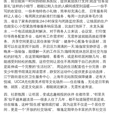
医，前台能第一时间协助联系医院，提供紧急医疗支持;就连“住客迎
新礼”这样的小细节，都能让刚入住的人瞬间感受到温暖——一份手
写的欢迎信、一份本地特色小礼物，简单却充满心意。 日常服务同
样让人省心：每周两次的标准打扫服务，每周一次的床单毛巾清
洗，省去了家务的烦恼;24小时保安与闭路监控系统，让独居的住户
也能安心;小型紧急维修服务响应迅速，比如灯泡坏了、水龙头漏
水，一个电话就能及时解决。对于商务人士来说，会议室、打印复
印等商务配套齐全，临时有工作需求时，无需奔波就能高效处理事
务。 共享空间更是让居住体验“升级”：健身中心配备专业器材，清
晨可以在这里挥汗如雨，开启活力满满的一天;瑜伽室安静舒适，傍
晚来一场瑜伽，能缓解一天的工作压力;咖啡阅览休息区是社交与放
松的好地方，在这里喝杯咖啡、看看书，或是和邻居闲聊几句，都
能感受到轻松的氛围。这些空间让居住不再局限于自己的房间，而
是延伸成一个完整的“生活社区”。 周边的生活配套也十分完善：静
安少年图书馆满足阅读需求，静安区运动中心提供更多运动选择，
江宁路街道社区卫生服务中心、上海市北站医院保障健康，还有大
悦城、UCCA尤伦斯美术馆等文化场所——住在臻逸，无论是日常购
物、就医，还是文化娱乐，都能就近解决，无需长途奔波。
四、社群氛围：让邻居，变成志趣相投的伙伴 在都市里，“邻里关
系”似乎越来越淡漠——很多人住了几年，都不知道隔壁邻居是谁。
但在臻逸，这种“陌生感”被彻底打破，因为这里不仅是一个居住空
间，更是一个“开放的社交场域”。 臻逸定期举办丰富的共享社交活