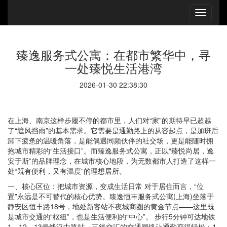
臻逸服务式公寓：在都市繁华中，寻
一处臻悦生活港湾
2026-01-30 22:38:30
在上海、南京这样步履不停的都市里，人们对“家”的期待早已超越
了“遮风挡雨”的基本需求。它需要是通勤路上的从容起点，是加班后
卸下疲惫的温暖角落，是能偶遇同频伙伴的社交场，更是能随时拥
抱城市精彩的“生活接口”。而臻逸服务式公寓，正以“臻悦尚居，逸
安于斯”的品牌理念，在城市核心地段，为无数都市人打造了这样一
处“既有便利，又有温度”的理想居所。
一、核心区位：把城市资源，变成生活日常 对于居住而言，“位
置”永远是不可替代的核心优势。臻逸恒丰服务式公寓(上海)坐落于
静安区恒丰路18号，地处新客站不夜城商圈的黄金节点——这里既
是城市交通的“枢纽”，也是生活便利的“中心”。 步行5分钟可达地铁
1、12、13号线汉中路站，三线交汇的交通网络让通勤变得轻松：1