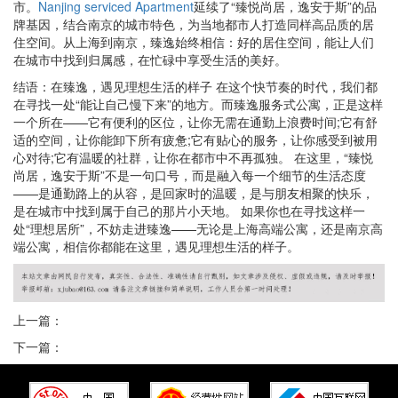
市。
Nanjing serviced Apartment
延续了“臻悦尚居，逸安于斯”的品
牌基因，结合南京的城市特色，为当地都市人打造同样高品质的居
住空间。从上海到南京，臻逸始终相信：好的居住空间，能让人们
在城市中找到归属感，在忙碌中享受生活的美好。
结语：在臻逸，遇见理想生活的样子 在这个快节奏的时代，我们都
在寻找一处“能让自己慢下来”的地方。而臻逸服务式公寓，正是这样
一个所在——它有便利的区位，让你无需在通勤上浪费时间;它有舒
适的空间，让你能卸下所有疲惫;它有贴心的服务，让你感受到被用
心对待;它有温暖的社群，让你在都市中不再孤独。 在这里，“臻悦
尚居，逸安于斯”不是一句口号，而是融入每一个细节的生活态度
——是通勤路上的从容，是回家时的温暖，是与朋友相聚的快乐，
是在城市中找到属于自己的那片小天地。 如果你也在寻找这样一
处“理想居所”，不妨走进臻逸——无论是上海高端公寓，还是南京
高
端公寓
，相信你都能在这里，遇见理想生活的样子。
上一篇：
下一篇：