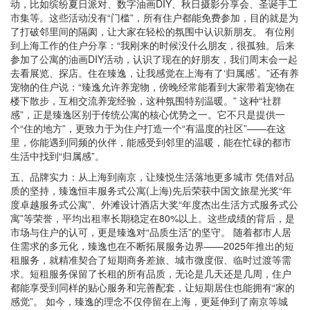
动，比如缤纷夏日派对、数字油画DIY、秋日摄影分享会、圣诞手工
市集等。这些活动没有“门槛”，所有住户都能免费参加，目的就是为
了打破邻里间的隔阂，让大家在轻松的氛围中认识新朋友。 有位刚
到上海工作的住户分享：“我刚来的时候没什么朋友，很孤独。后来
参加了公寓的油画DIY活动，认识了现在的好朋友，我们周末会一起
去看展览、探店。住在臻逸，让我感觉在上海有了‘归属感’。”还有养
宠物的住户说：“臻逸允许养宠物，傍晚经常能看到大家带着宠物在
楼下散步，互相交流养宠经验，这种氛围特别温暖。” 这种“社群
感”，正是臻逸区别于传统公寓的核心优势之一。它不只是提供一
个“住的地方”，更致力于为住户打造一个“有温度的社区”——在这
里，你能遇到同频的伙伴，能感受到邻里的温暖，能在忙碌的都市
生活中找到“归属感”。
五、品牌实力：从上海到南京，让臻悦生活落地更多城市 凭借对品
质的坚持，臻逸恒丰服务式公寓(上海)先后荣获中国文旅星光奖“年
度卓越服务式公寓”、外滩设计酒店大奖“年度杰出生活方式服务式公
寓”等荣誉，平均出租率长期稳定在80%以上。这些成绩的背后，是
市场与住户的认可，更是臻逸对“品质生活”的坚守。 随着都市人居
住需求的多元化，臻逸也在不断拓展服务边界——2025年推出的短
租服务，就精准契合了短期商务差旅、城市微度假、临时过渡等需
求。短租服务保留了长租的所有品质，无论是几天还是几周，住户
都能享受到同样的贴心服务和完善配套，让短期居住也能拥有“家的
感觉”。 如今，臻逸的理念不仅停留在上海，更延伸到了南京等城