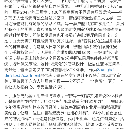
环境不仅舒适，更让人安心——不用担心甲醛等有害物质，每天推
开家门，看到的都是清新自然的景象。 户型设计同样贴心：从84㎡
的一居到204㎡的三居室，136间客房覆盖不同居住场景需求——单
身商务人士能拥有独立舒适的空间，情侣可享受温馨二人世界，三
口之家也能拥有足够的活动区域。每一套户型都注重“实用性”：厨房
配备齐全的厨具，喜欢做饭的人能随时烹制家乡味;卧室的储物空间
经过科学规划，即使长期居住也不会显得杂乱;客厅的采光设计充
足，白天无需开灯也能拥有明亮的视野。 而“智慧化”在这里并非冰
冷的科技堆砌，而是融入日常的便利：智能门禁系统保障居住安
全，手机就能开门，无需担心忘带钥匙;智能家居可一键调节灯光、
空调，躺在床上就能控制全屋设备;公共区域采用智能能耗管理系
统，既环保又节能。这种“场景化”的智慧设计，让居住变得更简单、
更舒适，也重新定义了“宜居智慧社区”的标准。 作为
Shanghai
Serviced Apartment
的代表，臻逸的空间设计不仅符合国际时尚审
美，更兼顾了东方人的居住习惯——它不只是一个“住所”，更是一个
能让人放松身心、享受生活的“家”。
三、服务与配套：用专业与温暖，守护每一刻需求 如果说区位和设
计是臻逸的“硬实力”，那么服务与配套就是它的“软实力”——凭借30
多年酒店运营与物业管理经验，臻逸将酒店的专业度与家的温暖完
美结合，让每一位住户都能感受到“被用心对待”。 24小时前台是住
户的“贴心管家”：无论是代收快递、代订出租车，还是咨询周边生活
信息，工作人员总能耐心解答;遇到紧急情况，比如身体不适需要就