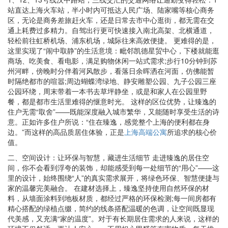
站直达上海火车站，半小时内可抵达人民广场、陆家嘴等核心商务
区，无论是商务差旅赶火车，还是日常去市中心逛街，都无需在交
通上耗费过多精力。自驾出行更可快速接入南北高架、北横通道，
轻松前往虹桥机场、浦东机场，城际往来高效便捷。 更难得的是，
这里实现了“闹中取静”的生活意境：毗邻凯德星贸中心，下楼就能逛
商场、吃美食、看电影，满足购物休闲一站式需求;步行10分钟到苏
州河畔，傍晚时分伴着河风散步，看落日余晖洒在河面，仿佛能暂
时隔绝都市的喧嚣;周边蝴蝶湾绿地、静安雕塑公园、九子公园三座
公园环绕，周末带着一本书去草坪静坐，或是和家人在公园里野
餐，都是都市生活里难得的惬意时光。 这样的区位优势，让臻逸的
住户无需“取舍”——既能深度融入城市繁华，又能随时享受生活的诗
意。正如许多住户所说：“住在臻逸，感觉整个上海的便利都在身
边。”而这样的高品质居住体验，正是
上海高端公寓
所追求的核心价
值。
二、空间设计：让环保与智慧，藏进生活细节 走进臻逸的居住空
间，你不会看到浮夸的装饰，却能感受到每一处细节的“用心”——这
里的设计，始终围绕“人”的真实需求展开，将绿色环保、智慧便捷与
家的温馨完美融合。 在建材选择上，臻逸坚持使用自然环保的材
料，从墙面涂料到地板材质，都经过严格的环保检测;每一间房都有
精心搭配的绿植点缀，简约的线条搭配温暖的色调，让空间既显现
代美感，又充满“家的温度”。对于有长期居住需求的人来说，这样的