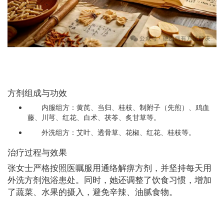
方剂组成与功效
内服组方：黄芪、当归、桂枝、制附子（先煎）、鸡血
藤、川芎、红花、白术、茯苓、炙甘草等。
外洗组方：艾叶、透骨草、花椒、红花、桂枝等。
治疗过程与效果
张女士严格按照医嘱服用通络解痹方剂，并坚持每天用
外洗方剂泡浴患处。同时，她还调整了饮食习惯，增加
了蔬菜、水果的摄入，避免辛辣、油腻食物。