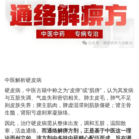
中医解析硬皮病
硬皮病，中医古籍中称之为“皮痹”或“肌痹”，认为其发病
与五脏失调、气血失和密切相关。肺主皮毛，肺气不足
则皮肤失养；脾主肌肉，脾虚湿滞则肌肤僵硬；肾主骨
生髓，肾阳亏虚则寒凝脉络。
因此，治疗硬皮病需从整体出发，调和五脏，温阳散
寒，活血通络。
而通络解痹方剂，正是基于中医这一理
论而创立的。该方剂由多味中药精心配伍而成，旨在调