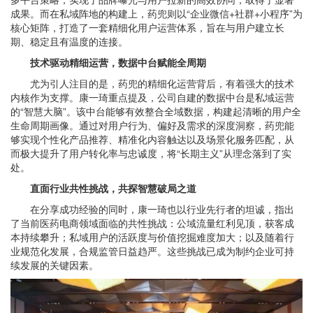
成果。而在私域阵地的构建上，药兜则以“企业微信+社群+小程序”为
核心矩阵，打造了一套精细化用户运营体系，旨在与用户建立长
期、稳定且有温度的连接。
技术驱动精细运营，数据中台赋能全周期
尤为引人注目的是，药兜的精细化运营背后，有着强大的技术
内核作为支撑。康一琦重点提及，公司自建的数据中台是私域运营
的“智慧大脑”。该中台能够有效整合全域数据，构建起清晰的用户全
生命周期画像。通过对用户行为、偏好及需求的深度洞察，药兜能
够实现个性化产品推荐、精准化内容触达以及场景化服务匹配，从
而极大提升了用户转化率与忠诚度，将“长期主义”从理念落到了实
处。
直面行业共性挑战，共探智慧破局之道
在分享成功经验的同时，康一琦也以行业先行者的坦诚，指出
了当前医药电商领域面临的共性挑战：公域流量红利见顶，获客成
本持续攀升；私域用户的活跃度与价值挖掘难度加大；以及随着行
业规范化发展，合规监管日益趋严。这些挑战已成为制约企业可持
续发展的关键因素。