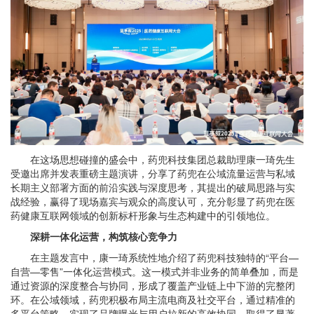
在这场思想碰撞的盛会中，药兜科技集团总裁助理康一琦先生
受邀出席并发表重磅主题演讲，分享了药兜在公域流量运营与私域
长期主义部署方面的前沿实践与深度思考，其提出的破局思路与实
战经验，赢得了现场嘉宾与观众的高度认可，充分彰显了药兜在医
药健康互联网领域的创新标杆形象与生态构建中的引领地位。
深耕一体化运营，构筑核心竞争力
在主题发言中，康一琦系统性地介绍了药兜科技独特的“平台—
自营—零售”一体化运营模式。这一模式并非业务的简单叠加，而是
通过资源的深度整合与协同，形成了覆盖产业链上中下游的完整闭
环。在公域领域，药兜积极布局主流电商及社交平台，通过精准的
多平台策略，实现了品牌曝光与用户拉新的高效协同，取得了显著