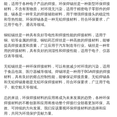
能，适用于各种电子产品的焊接。环保焊锡丝是一种新型环保焊接
材料，不含有害物质，对环境无污染，适用于精密电子零部件的焊
接。锡条是一种常见的焊接辅助材料，用于增强焊接接头的稳定性
和导热性能。环保焊锡条是一种无铅焊接材料，符合环保要求，广
泛用于电子、通讯等领域。
铜铝锡丝是一种具有良好导电性和焊接性能的焊接材料，适用于
铜、铝等金属的焊接。铜铝药芯焊丝是一种高效的焊接材料，能够
提高焊接速度和质量，广泛应用于汽车制造等行业。锡丝是一种常
用的焊接材料，具有良好的润湿性和焊接性能，适用于电子、仪器
仪表等领域。
无铅锡丝是一种环保焊接材料，可以有效减少对环境的污染，适用
于食品包装、医疗器械等领域。焊锡球是一种用于BGA焊接的焊接
材料，具有良好的熔点控制性能，能够保证焊接质量。无铅焊锡条
和无铅焊锡膏都是无铅环保焊接材料，符合环保要求，广泛用于电
子、航空航天等领域。
总的来说，环保焊接材料的应用将成为未来发展的趋势，各种环保
焊接材料的不断创新和应用将推动整个焊接行业朝着更加环保、高
效、可持续的方向发展。我们应该重视环保焊接材料的选择和应
用，共同为环境保护贡献力量。