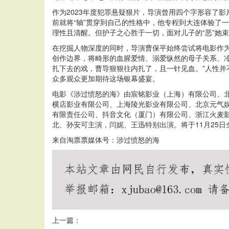
作为2023年度犯罪悬疑狠片，导演曾用四个字形容了影片
前就将“轴”贯穿到自己的性格中，他专程到大连体验了
理性且清醒。但护子之心胜于一切，面对儿子的“恶”她
在挖掘人物深度的同时，导演曹保平始终尝试将电影作为
创作边界，将畸形的血腥爱情、溺爱纵然的母子关系、
扎下去的戏，曹导狠狠往内扎了，且一针见血。”人性
众多观众更加期待这场银幕盛宴。
电影《涉过愤怒的海》由宸铭影业（上海）有限公司、
横店影业有限公司、上海陵光影业有限公司、北京元气
有限责任公司、抖音文化（厦门）有限公司、浙江火麦
北、孙安可主演，闫妮、王迅特别出演。将于11月25日
来自淘票票媒体号：涉过愤怒的海
上一篇：