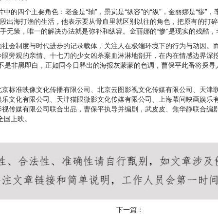
中的四个主要角色：老金是“轴”，景岚是“纵容”的“纵”，金丽娜是“惨”
一段出海打渔的生活，他表示要从骨血里就区别以往的角色，把原有的打
束手无策，唯一的解决办法就是弥补和纵容。金丽娜的“惨”是现实的残酷，
社会制度与时代进步的记录载体，关注人在极端环境下的行为与动因。而
冷眼旁观的亲情、十七刀的少女凶杀案血淋淋地剖开，在内在情感边界深挖
并不是非黑即白，正如同今日释出的海报灰蒙蒙的色调，曹保平此番将探寻
北京标准映像文化传播有限公司、北京云图影视文化传媒有限公司、天津
娱乐文化有限公司、天津猫眼微影文化传媒有限公司、上海幕间映画娱乐
影视传媒有限公司联合出品，曹保平执导并编剧，武皮皮、焦华静联合编
全国上映。
下一篇：