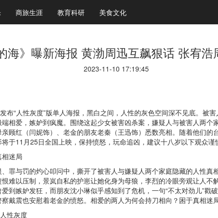
乐
商旅生涯
教育科研
美食文化
的海》曝新海报 黄渤周迅互飙狠话 张宥浩
2023-11-10 17:19:45
日发布“人性灰度”版单人海报，黑白之间，人性的灰色空间深不见底。被
极端相爱，嫉妒到疯魔。围绕这起少女被害凶杀案，嫌疑人与被害人两个
母亲顾红（闫妮饰）、老金的朋友老秦（王迅饰）悉数亮相。随着他们的
将于11月25日全国上映，保持愤怒，玩命追凶，建议十八岁以下观众谨
真相迷局
恨、罪与罚的灼心叩问中，撕开了被害人与嫌疑人两个家庭隐藏的人性真
愤恨难以压制，景岚自私的护崽让她化身为母狼，李烈的冷眼旁观让人不
爱到嫉妒发狂，而朋友沈小琳似乎感知到了危机，一句“不太对劲儿”戳
警察戴震也安慰着老金的愤怒。相爱的两人为何会持刀相向？困于真相迷
索人性灰度