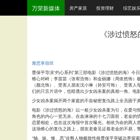
万荣新媒体
房产家居
投资理财
综艺娱
《涉过愤怒
雅思寒假班
曹保平导演“灼心系列”第三部电影《涉过愤怒的海》今
锥心对峙；李苗苗（张宥浩饰）和金丽娜（周依然饰）
（颜北饰）、受害人朋友沈小琳（孙安可饰）、受害人
们的只言片语中，也暗透出少女凶杀案的真相一角。电影
少女凶杀案揭开两个家庭的不齿秘密复仇路上全员困于
电影《涉过愤怒的海》以一桩少女凶杀案为引，在爱与
角色的内心一览无余。在血淋淋的十七刀面前，老金的
恋爱相处，也在这次海报中首次曝光。相依为命的两人曾
这场锥心的复仇之路上，朋友老秦见证着老金的不易，
“轴、纵、惨、恶”诠释人物极致性格曹保平突破边界探