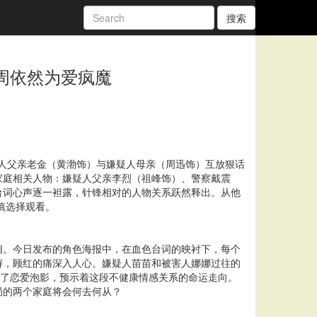
搜索
周依然为爱疯魔
害人父亲老金（黄渤饰）与嫌疑人母亲（周迅饰）互放狠话
家庭相关人物：嫌疑人父亲李烈（祖峰饰）、警察戴震
台词心声逐一袒露，针锋相对的人物关系跃然释出。从他
慎选择观看。
相。今日发布的角色海报中，在血色台词的映衬下，每个
解，顾红的痛深入人心。嫌疑人苗苗和被害人娜娜过往的
破了恋爱泡影，预示着这段不健康情感关系的命运走向。
局的两个家庭将会何去何从？