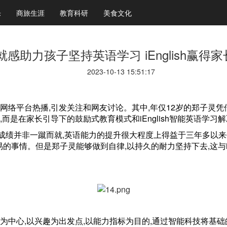
乐
商旅生涯
教育科研
美食文化
就感助力孩子坚持英语学习 iEnglish赢得
2023-10-13 15:51:17
在各大网络平台热播,引发关注和网友讨论。其中,年仅12岁的郑子
,而是在家长引导下的鼓励式教育模式和iEnglish智能英语学
的成绩并非一蹴而就,英语能力的提升很大程度上得益于三年多以
事情。但是郑子灵能够做到自律,以持久的耐力坚持下去,这与iE
以孩子为中心,以兴趣为出发点,以能力指标为目的,通过智能科技将