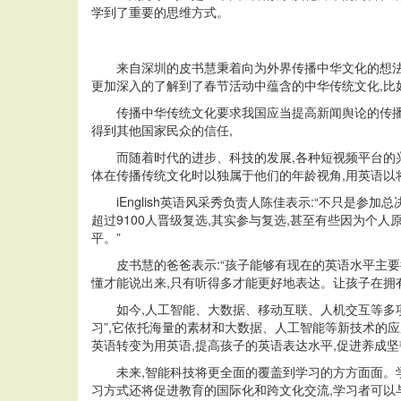
学到了重要的思维方式。
来自深圳的皮书慧秉着向为外界传播中华文化的想
更加深入的了解到了春节活动中蕴含的中华传统文化,比如:吃
传播中华传统文化要求我国应当提高新闻舆论的传播
得到其他国家民众的信任,
而随着时代的进步、科技的发展,各种短视频平台的
体在传播传统文化时以独属于他们的年龄视角,用英语以
iEnglish英语风采秀负责人陈佳表示:“不只是参
超过9100人晋级复选,其实参与复选,甚至有些因为个
平。”
皮书慧的爸爸表示:“孩子能够有现在的英语水平主要得益
懂才能说出来,只有听得多才能更好地表达。让孩子在拥
如今,人工智能、大数据、移动互联、人机交互等多项
习”,它依托海量的素材和大数据、人工智能等新技术的
英语转变为用英语,提高孩子的英语表达水平,促进养成
未来,智能科技将更全面的覆盖到学习的方方面面。
习方式还将促进教育的国际化和跨文化交流,学习者可以