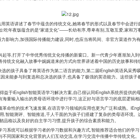
法用英语讲述了春节中蕴含的传统文化,她将春节的形式以及春节中会进行
年夜饭蕴含的是“家道文化”——长幼有序,尊卑有别,互敬互爱,家和万事兴..
力影响力,加强国际传播能力建设,同时,也应当将民间、非官方渠道作为
兴起等,打开了中华优秀传统文化传播的新窗口。新一代青少年逐渐加入到
将传统文化融入故事中娓娓道来的方式向世界讲述着中国的历史故事和传
加总决选的孩子具备了将英语作为第二语言的能力,第二届iEnglish英语风采
人原因未能参与到复选和总决选的孩子,也具备了极强的英语能力。这些孩
于iEnglish智能英语学习解决方案,自己很认同iEnglish系统所
有海量输入输出的类母语环境中进行学习,这正好与语言学习的底层逻辑相
革命性的技术飞速发展,在语言学习领域的应用也更为广泛和成熟。iEngl
应用,智能测评、智能推送,千人千面的为孩子们搭建了复杂的类母语环境。
坚韧品格以及良好的自主学习习惯,提升孩子的综合素质和能力。
学习系统可以根据学习者的学习数据和兴趣方式,智能推荐适合他们的学习
与不同国家和文化背景的人们互动交流,在学习交流中传播中华传统文化。