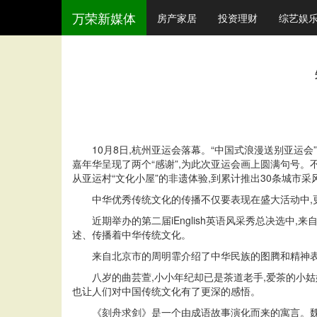
万荣新媒体
房产家居
投资理财
综艺娱
10月8日,杭州亚运会落幕。“中国式浪漫送别亚运会
嘉年华呈现了两个“感谢”,为此次亚运会画上圆满句号。不
从亚运村“文化小屋”的非遗体验,到累计推出30条城市
中华优秀传统文化的传播不仅要表现在盛大活动中,
近期举办的第二届iEnglish英语风采秀总决选
述、传播着中华传统文化。
来自北京市的周明霏介绍了中华民族的图腾和精神表
八岁的曲芸萱,小小年纪却已是茶道老手,爱茶的小
也让人们对中国传统文化有了更深的感悟。
《刻舟求剑》是一个由成语故事演化而来的寓言。魏