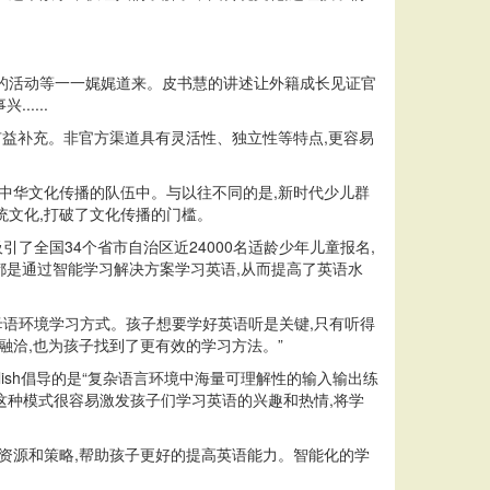
的活动等一一娓娓道来。皮书慧的讲述让外籍成长见证官
....
有益补充。非官方渠道具有灵活性、独立性等特点,更容易
中华文化传播的队伍中。与以往不同的是,新时代少儿群
统文化,打破了文化传播的门槛。
秀吸引了全国34个省市自治区近24000名适龄少年儿童报名,
子都是通过智能学习解决方案学习英语,从而提高了英语水
提供的母语环境学习方式。孩子想要学好英语听是关键,只有听得
融洽,也为孩子找到了更有效的学习方法。”
ish倡导的是“复杂语言环境中海量可理解性的输入输出练
这种模式很容易激发孩子们学习英语的兴趣和热情,将学
资源和策略,帮助孩子更好的提高英语能力。智能化的学