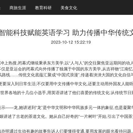
乐
商旅生涯
教育科研
美食文化
智能科技赋能英语学习 助力传播中华传统
2023-10-12 15:22:19
”冲上热搜,闭幕式继续秉承东方美学,以“人与人”的交往聚焦亚运期间的动
仅是亚运会的闭幕式向外传播了独属于中国的东方美学,从吉祥物“江南忆”、
采风路线……传统文化底蕴汇聚成“中国式浪漫”,传递着泱泱大国的文化自
更要深入到日常生活;不仅要用中文传播中华文化,还要主动用外国友人能
中,来自世界各地的十几位小选手,用英语讲述了他们喜爱的传统文化:从传统
示——龙,她讲述到“龙”是中华文明和中华民族多元一体的象征,也是凝聚
姑娘讲述了古老的茶道文化。她从自己好奇的“一片树叶”开始,引出了中国
亦明通过生动有趣的故事告诉人们要懂得变通,要用发展的眼光看待问题