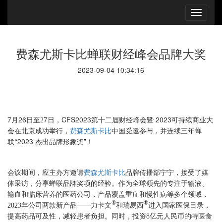
费森尤斯卡比蝉联财经峰会品牌大奖
2023-09-04 10:34:16
7月26
7日，CFS2023第十二届财经峰会暨 2023可持续商业大
日至
2
会在北京成功举行，
费森尤斯卡比
中国受邀参与，并连续三年蝉
2023 杰出品牌形象奖”！
联
“
会议期间，应主办方邀请
费
森尤斯卡比
品牌传播部宁宁，接受了媒
体采访，分享蝉联品牌奖项的经验。作为全球领先的专注于输液、
输血和临床营养的医药公司，产品覆盖重症和慢性病等多个领域，
®
®
和瑞易西
2023年公司两款新产品——力卡文
进入国家医保目录，
提高药品可及性，减轻患者负担。同时，投资
8亿元人民币的特医食