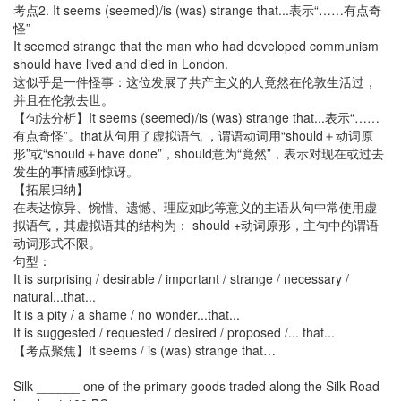
考点2. It seems (seemed)/is (was) strange that...表示“……有点奇
怪”
It seemed strange that the man who had developed communism
should have lived and died in London.
这似乎是一件怪事：这位发展了共产主义的人竟然在伦敦生活过，
并且在伦敦去世。
【句法分析】It seems (seemed)/is (was) strange that...表示“……
有点奇怪”。that从句用了虚拟语气 ，谓语动词用“should＋动词原
形”或“should＋have done”，should意为“竟然”，表示对现在或过去
发生的事情感到惊讶。
【拓展归纳】
在表达惊异、惋惜、遗憾、理应如此等意义的主语从句中常使用虚
拟语气，其虚拟语其的结构为： should +动词原形，主句中的谓语
动词形式不限。
句型：
It is surprising / desirable / important / strange / necessary /
natural...that...
It is a pity / a shame / no wonder...that...
It is suggested / requested / desired / proposed /... that...
【考点聚焦】It seems / is (was) strange that…
Silk ______ one of the primary goods traded along the Silk Road