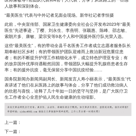
人故事和深刻体会。
“最美医生”代表与中外记者见面会现场。新华社记者李恒摄
此前，中央宣传部、国家卫生健康委向全社会公开发布2023年“最美
医生”先进事迹，丁樱、刘永生、李燕明、张颖惠、陈峰、邵志敏、
索朗片多、康敏、梁宗安等9名个人和中国援外医疗队光荣入选。
这些“最美医生”，有的带动全县千名医务工作者成立志愿者服务队长
期奉献社区乡村；有的带领医护团队迎难而上救治新冠危重症患
者；有的不断提升护理工作精细化水平，成立特色护理亚专业；有
的放弃国外优厚待遇毅然回国，带领团队大幅提升乳腺癌患者生存
率；有的援外抗疫，毫无保留分享中国抗疫经验……
国务院新闻办新闻局副局长、新闻发言人寿小丽表示，“最美医生”代
表讲述了他们在从医路上的故事与体会，分享了他们成功救治病人
的欣慰与喜悦，诠释了几十年如一日的坚守与坚持，是广大医疗卫
生工作者全心全意护佑人民生命健康的生动缩影。
上一篇：
下一篇：